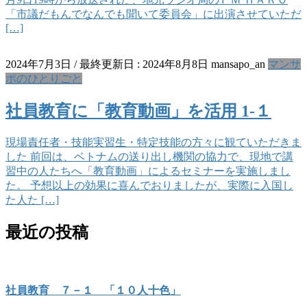
「市議だもんでなんでも聞いて委員会」に出演させていただ
[…]
2024年7月3日
/ 最終更新日 :
2024年8月8日
mansapo_an
マンサ
ポのひとりごと
社員教育に「教育動画」を活用 1-１
現場責任者・技能実習生・特定技能の方々に観ていただきま
した 前回は、ベトナムの送り出し機関の協力で、現地で講
習中の人たちへ「教育動画」によるセミナーを実施しまし
た。 予想以上の効果に喜んでおりましたが、実際に入国し
た人た […]
最近の投稿
社員教育 ７－１ 「１０人十色」