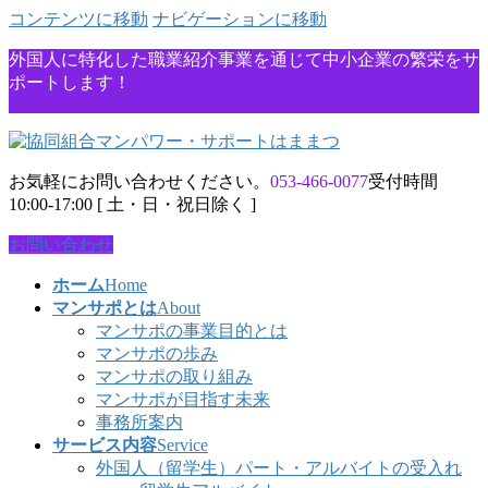
コンテンツに移動
ナビゲーションに移動
外国人に特化した職業紹介事業を通じて中小企業の繁栄をサ
ポートします！
お気軽にお問い合わせください。
053-466-0077
受付時間
10:00-17:00 [ 土・日・祝日除く ]
お問い合わせ
ホーム
Home
マンサポとは
About
マンサポの事業目的とは
マンサポの歩み
マンサポの取り組み
マンサポが目指す未来
事務所案内
サービス内容
Service
外国人（留学生）パート・アルバイトの受入れ