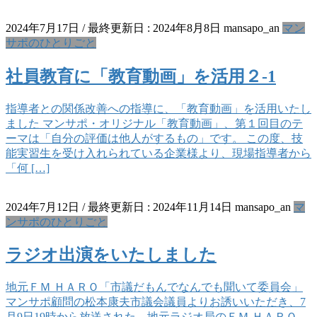
2024年7月17日
/ 最終更新日 :
2024年8月8日
mansapo_an
マン
サポのひとりごと
社員教育に「教育動画」を活用２-1
指導者との関係改善への指導に、「教育動画」を活用いたし
ました マンサポ・オリジナル「教育動画」、第１回目のテ
ーマは「自分の評価は他人がするもの」です。 この度、技
能実習生を受け入れられている企業様より、現場指導者から
「何 […]
2024年7月12日
/ 最終更新日 :
2024年11月14日
mansapo_an
マ
ンサポのひとりごと
ラジオ出演をいたしました
地元ＦＭ ＨＡＲＯ「市議だもんでなんでも聞いて委員会」
マンサポ顧問の松本康夫市議会議員よりお誘いいただき、7
月9日19時から放送された、地元ラジオ局のＦＭ ＨＡＲＯ