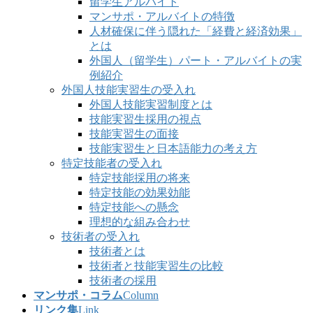
留学生アルバイト
マンサポ・アルバイトの特徴
人材確保に伴う隠れた「経費と経済効果」
とは
外国人（留学生）パート・アルバイトの実
例紹介
外国人技能実習生の受入れ
外国人技能実習制度とは
技能実習生採用の視点
技能実習生の面接
技能実習生と日本語能力の考え方
特定技能者の受入れ
特定技能採用の将来
特定技能の効果効能
特定技能への懸念
理想的な組み合わせ
技術者の受入れ
技術者とは
技術者と技能実習生の比較
技術者の採用
マンサポ・コラム
Column
リンク集
Link