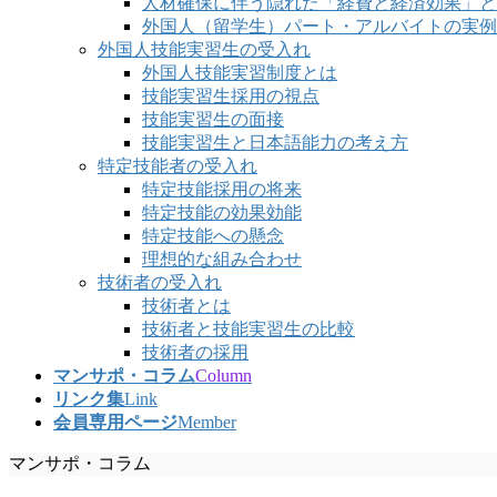
人材確保に伴う隠れた「経費と経済効果」と
外国人（留学生）パート・アルバイトの実例
外国人技能実習生の受入れ
外国人技能実習制度とは
技能実習生採用の視点
技能実習生の面接
技能実習生と日本語能力の考え方
特定技能者の受入れ
特定技能採用の将来
特定技能の効果効能
特定技能への懸念
理想的な組み合わせ
技術者の受入れ
技術者とは
技術者と技能実習生の比較
技術者の採用
マンサポ・コラム
Column
リンク集
Link
会員専用ページ
Member
マンサポ・コラム